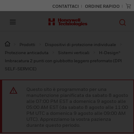
CONTATTACI
ORDINE RAPIDO
Prodotti
Dispositivi di protezione individuale
Protezione anticaduta
Sistemi verticali
H-Design®
Imbracatura 2 punti con giubbotto leggero preformato (DPI
SELF-SERVICE)
Questo sito è programmato per una
manutenzione pianificata da sabato 8 agosto
alle 07:00 PM EST a domenica 9 agosto alle
05:00 AM EST (da sabato 8 agosto alle 11:00
PM UTC a domenica 9 agosto alle 09:00 AM
UTC). Apprezziamo la vostra pazienza
durante questo periodo.