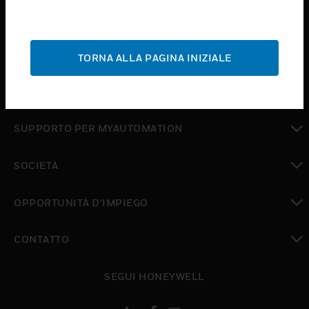
toggle view
SETTORI
toggle view
ASSISTENZA
TORNA ALLA PAGINA INIZIALE
toggle view
DOVE ACQUISTARE
toggle view
SUPPORTO PER MYAUTOMATION
toggle view
SOCIETÀ
toggle view
OPPORTUNITÀ D’IMPIEGO
toggle view
CONTATTO
toggle view
SEGUI HONEYWELL