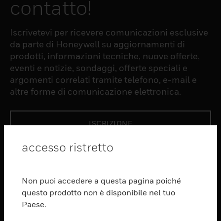
contatto!
Iscrivetevi per ricevere comunicazioni esclusive
da parte di Honeywell su aggiornamenti di
prodotti, informazioni tecniche, nuove offerte,
eventi e notizie, sondaggi, offerte speciali e
argomenti correlati tramite telefono, e-mail e
altre forme di comunicazione elettronica.
ISCRIZIONE
accesso ristretto
PRODUCTS
toggle view
Non puoi accedere a questa pagina poiché
SOFTWARE
questo prodotto non è disponibile nel tuo
toggle view
Paese.
SERVIZI