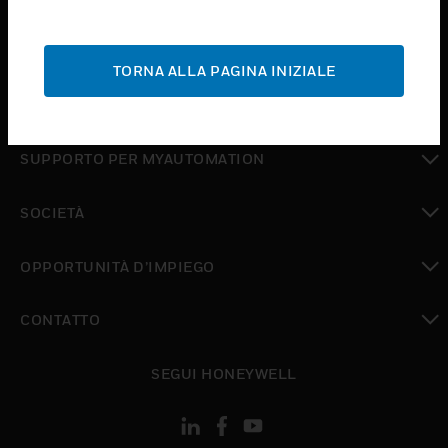
toggle view
ASSISTENZA
TORNA ALLA PAGINA INIZIALE
toggle view
DOVE ACQUISTARE
toggle view
SUPPORTO PER MYAUTOMATION
toggle view
SOCIETÀ
toggle view
OPPORTUNITÀ D’IMPIEGO
toggle view
CONTATTO
toggle view
SEGUI HONEYWELL