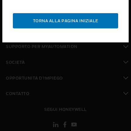
toggle view
ASSISTENZA
TORNA ALLA PAGINA INIZIALE
toggle view
DOVE ACQUISTARE
toggle view
SUPPORTO PER MYAUTOMATION
toggle view
SOCIETÀ
toggle view
OPPORTUNITÀ D’IMPIEGO
toggle view
CONTATTO
toggle view
SEGUI HONEYWELL