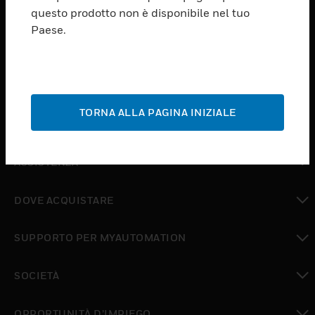
PRODUCTS
questo prodotto non è disponibile nel tuo
Paese.
toggle view
SOFTWARE
toggle view
SERVIZI
TORNA ALLA PAGINA INIZIALE
toggle view
SETTORI
toggle view
ASSISTENZA
toggle view
DOVE ACQUISTARE
toggle view
SUPPORTO PER MYAUTOMATION
toggle view
SOCIETÀ
toggle view
OPPORTUNITÀ D’IMPIEGO