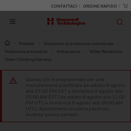
CONTATTACI
ORDINE RAPIDO
Prodotti
Dispositivi di protezione individuale
Protezione anticaduta
Imbracature
Miller Revolution
Tower Climbing Harness
Questo sito è programmato per una
manutenzione pianificata da sabato 8 agosto
alle 07:00 PM EST a domenica 9 agosto alle
05:00 AM EST (da sabato 8 agosto alle 11:00
PM UTC a domenica 9 agosto alle 09:00 AM
UTC). Apprezziamo la vostra pazienza
durante questo periodo.