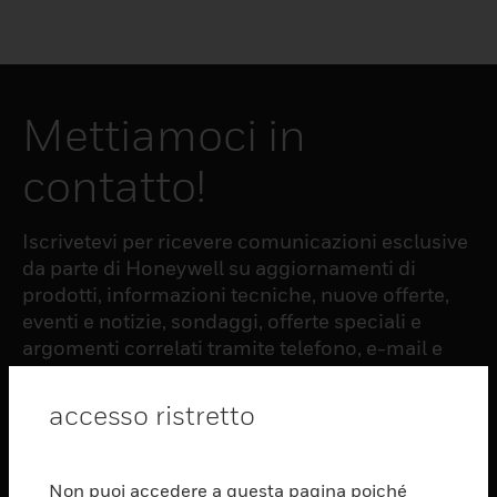
Mettiamoci in
contatto!
Iscrivetevi per ricevere comunicazioni esclusive
da parte di Honeywell su aggiornamenti di
prodotti, informazioni tecniche, nuove offerte,
eventi e notizie, sondaggi, offerte speciali e
argomenti correlati tramite telefono, e-mail e
altre forme di comunicazione elettronica.
accesso ristretto
ISCRIZIONE
Non puoi accedere a questa pagina poiché