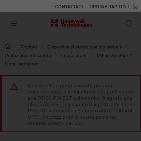
CONTATTACI
ORDINE RAPIDO
Prodotti
Dispositivi di protezione individuale
Protezione anticaduta
Imbracature
Miller DuraFlex™
Ultra Harnesses
Questo sito è programmato per una
manutenzione pianificata da sabato 8 agosto
alle 07:00 PM EST a domenica 9 agosto alle
05:00 AM EST (da sabato 8 agosto alle 11:00
PM UTC a domenica 9 agosto alle 09:00 AM
UTC). Apprezziamo la vostra pazienza
durante questo periodo.