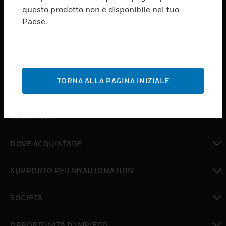
PRODUCTS
questo prodotto non è disponibile nel tuo
Paese.
toggle view
SOFTWARE
toggle view
SERVIZI
TORNA ALLA PAGINA INIZIALE
toggle view
SETTORI
toggle view
ASSISTENZA
toggle view
DOVE ACQUISTARE
toggle view
SUPPORTO PER MYAUTOMATION
toggle view
SOCIETÀ
toggle view
OPPORTUNITÀ D’IMPIEGO