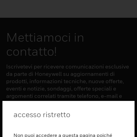
Mettiamoci in
contatto!
Iscrivetevi per ricevere comunicazioni esclusive
da parte di Honeywell su aggiornamenti di
prodotti, informazioni tecniche, nuove offerte,
eventi e notizie, sondaggi, offerte speciali e
argomenti correlati tramite telefono, e-mail e
altre forme di comunicazione elettronica.
accesso ristretto
ISCRIZIONE
Non puoi accedere a questa pagina poiché