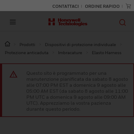
CONTATTACI
ORDINE RAPIDO
Prodotti
Dispositivi di protezione individuale
Protezione anticaduta
Imbracature
Elasto Harness
Questo sito è programmato per una
manutenzione pianificata da sabato 8 agosto
alle 07:00 PM EST a domenica 9 agosto alle
05:00 AM EST (da sabato 8 agosto alle 11:00
PM UTC a domenica 9 agosto alle 09:00 AM
UTC). Apprezziamo la vostra pazienza
durante questo periodo.