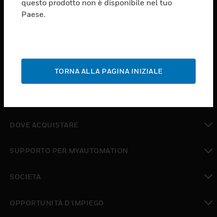
questo prodotto non è disponibile nel tuo
toggle view
Paese.
SOFTWARE
toggle view
SERVIZI
toggle view
TORNA ALLA PAGINA INIZIALE
SETTORI
toggle view
ASSISTENZA
toggle view
DOVE ACQUISTARE
toggle view
SUPPORTO PER MYAUTOMATION
toggle view
SOCIETÀ
toggle view
OPPORTUNITÀ D’IMPIEGO