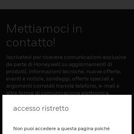
Mettiamoci in
contatto!
Iscrivetevi per ricevere comunicazioni esclusive
da parte di Honeywell su aggiornamenti di
prodotti, informazioni tecniche, nuove offerte,
eventi e notizie, sondaggi, offerte speciali e
argomenti correlati tramite telefono, e-mail e
altre forme di comunicazione elettronica.
accesso ristretto
ISCRIZIONE
Non puoi accedere a questa pagina poiché
PRODUCTS