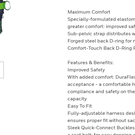
Maximum Comfort
Specially-formulated elastom
greater comfort: improved saf
Sub-pelvic strap distributes w
Forged steel back D-ring for
Comfort-Touch Back D-Ring Pa
Features & Benefits:
Improved Safety
With added comfort: DuraFlex
acceptance - a comfortable h
compliance and safety on the 
capacity
Easy To Fit
Fully-adjustable harness desi
ensures proper fit without sac
Sleek Quick-Connect Buckles f
a seat belt: for easy donning