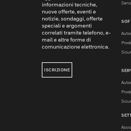
Sens
informazioni tecniche,
nuove offerte, eventi e
notizie, sondaggi, offerte
SOF
speciali e argomenti
correlati tramite telefono, e-
Auto
mail e altre forme di
Produ
comunicazione elettronica.
Sicu
ISCRIZIONE
SER
Auto
Produ
Sicu
SET
Assis