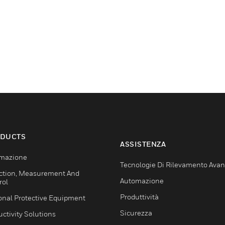
DUCTS
ASSISTENZA
mazione
Tecnologie Di Rilevamento Ava
ction, Measurement And
Automazione
rol
Produttività
onal Protective Equipment
Sicurezza
ctivity Solutions