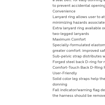
to prevent accidental openin
Convenience
Lanyard ring allows user to a
minimizing hazards associate
Extra lanyard ring available 
two-legged lanyards
Maximum Comfort
Specially-formulated elastom
greater comfort: improved saf
Sub-pelvic strap distributes w
Forged steel back D-ring for
Comfort-Touch Back D-Ring Pa
User-Friendly
Solid color leg straps help th
donning
Fall indicator/warning flag dep
the harness should be remove