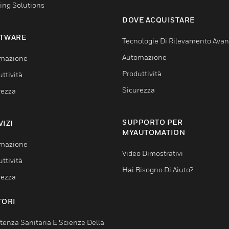
ing Solutions
DOVE ACQUISTARE
TWARE
Tecnologie Di Rilevamento Ava
Automazione
mazione
Produttività
ttività
Sicurezza
rezza
SUPPORTO PER
VIZI
MYAUTOMATION
mazione
Video Dimostrativi
ttività
Hai Bisogno Di Aiuto?
rezza
TORI
tenza Sanitaria E Scienze Della