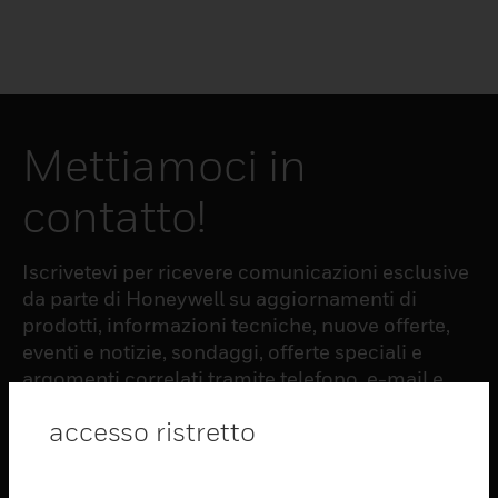
Mettiamoci in
contatto!
Iscrivetevi per ricevere comunicazioni esclusive
da parte di Honeywell su aggiornamenti di
prodotti, informazioni tecniche, nuove offerte,
eventi e notizie, sondaggi, offerte speciali e
argomenti correlati tramite telefono, e-mail e
altre forme di comunicazione elettronica.
accesso ristretto
ISCRIZIONE