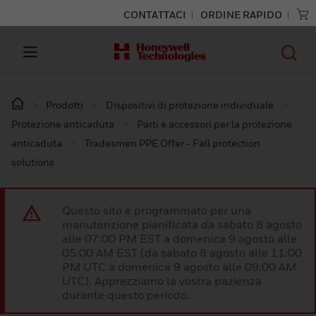
CONTATTACI
ORDINE RAPIDO
Prodotti
Dispositivi di protezione individuale
Protezione anticaduta
Parti e accessori per la protezione
anticaduta
Tradesmen PPE Offer - Fall protection
solutions
Questo sito è programmato per una
manutenzione pianificata da sabato 8 agosto
alle 07:00 PM EST a domenica 9 agosto alle
05:00 AM EST (da sabato 8 agosto alle 11:00
PM UTC a domenica 9 agosto alle 09:00 AM
UTC). Apprezziamo la vostra pazienza
durante questo periodo.