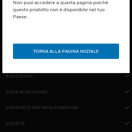
Non puoi accedere a questa pagina poiché
questo prodotto non è disponibile nel tuo
PRODUCTS
Paese.
toggle view
SOFTWARE
toggle view
SERVIZI
TORNA ALLA PAGINA INIZIALE
toggle view
SETTORI
toggle view
ASSISTENZA
toggle view
DOVE ACQUISTARE
toggle view
SUPPORTO PER MYAUTOMATION
toggle view
SOCIETÀ