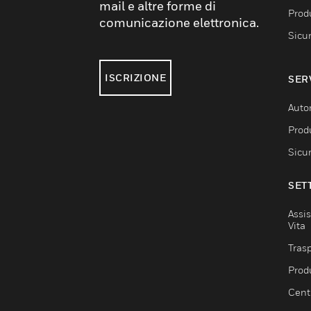
mail e altre forme di
Produ
comunicazione elettronica.
Sicu
ISCRIZIONE
SER
Auto
Produ
Sicu
SET
Assis
Vita
Trasp
Prod
Centr