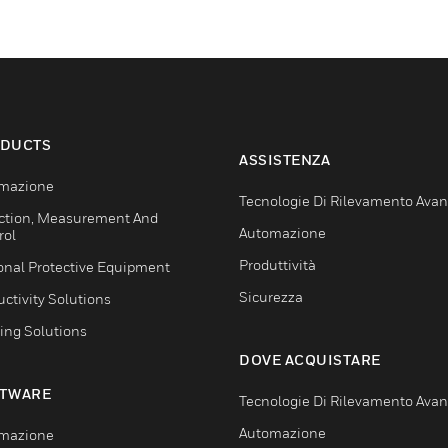
DUCTS
ASSISTENZA
mazione
Tecnologie Di Rilevamento Ava
ction, Measurement And
Automazione
rol
Produttività
onal Protective Equipment
Sicurezza
ctivity Solutions
ing Solutions
DOVE ACQUISTARE
TWARE
Tecnologie Di Rilevamento Ava
Automazione
mazione