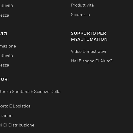
Produttività
ttività
Sicurezza
rezza
SUPPORTO PER
VIZI
MYAUTOMATION
mazione
Video Dimostrativi
ttività
Hai Bisogno Di Aiuto?
rezza
TORI
tenza Sanitaria E Scienze Della
orto E Logistica
uzione
i Di Distribuzione