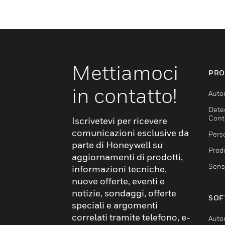
Mettiamoci
PRO
in contatto!
Auto
Dete
Cont
Iscrivetevi per ricevere
comunicazioni esclusive da
Pers
parte di Honeywell su
Produ
aggiornamenti di prodotti,
Sens
informazioni tecniche,
nuove offerte, eventi e
notizie, sondaggi, offerte
SOF
speciali e argomenti
correlati tramite telefono, e-
Auto