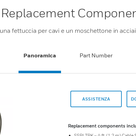
™ Replacement Compone
una fettuccia per cavi e un moschettone in accia
Panoramica
Part Number
ASSISTENZA
D
Replacement components incl
SSRLTRK – 4 ft. (1.2 m) Cable 