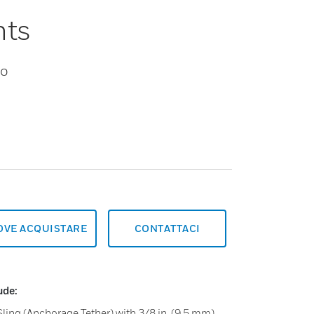
nts
io
OVE ACQUISTARE
CONTATTACI
ude:
Sling (Anchorage Tether) with 3/8 in. (9.5 mm)