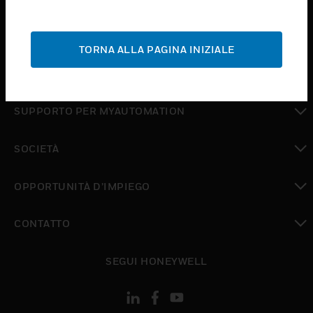
toggle view
ASSISTENZA
TORNA ALLA PAGINA INIZIALE
toggle view
DOVE ACQUISTARE
toggle view
SUPPORTO PER MYAUTOMATION
toggle view
SOCIETÀ
toggle view
OPPORTUNITÀ D’IMPIEGO
toggle view
CONTATTO
toggle view
SEGUI HONEYWELL