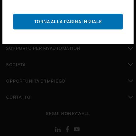
toggle view
ASSISTENZA
TORNA ALLA PAGINA INIZIALE
toggle view
DOVE ACQUISTARE
toggle view
SUPPORTO PER MYAUTOMATION
toggle view
SOCIETÀ
toggle view
OPPORTUNITÀ D’IMPIEGO
toggle view
CONTATTO
toggle view
SEGUI HONEYWELL