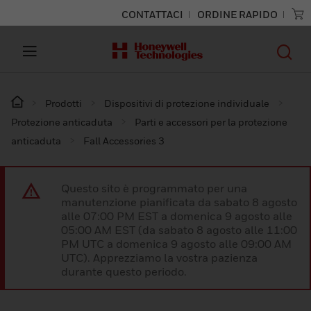
CONTATTACI
ORDINE RAPIDO
Prodotti
Dispositivi di protezione individuale
Protezione anticaduta
Parti e accessori per la protezione
anticaduta
Fall Accessories 3
Questo sito è programmato per una
manutenzione pianificata da sabato 8 agosto
alle 07:00 PM EST a domenica 9 agosto alle
05:00 AM EST (da sabato 8 agosto alle 11:00
PM UTC a domenica 9 agosto alle 09:00 AM
UTC). Apprezziamo la vostra pazienza
durante questo periodo.