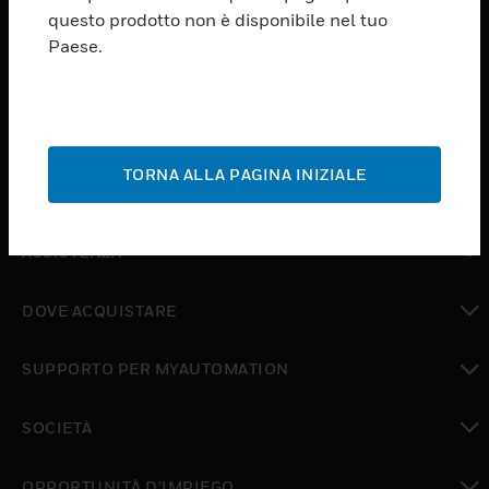
PRODUCTS
questo prodotto non è disponibile nel tuo
Paese.
toggle view
SOFTWARE
toggle view
SERVIZI
TORNA ALLA PAGINA INIZIALE
toggle view
SETTORI
toggle view
ASSISTENZA
toggle view
DOVE ACQUISTARE
toggle view
SUPPORTO PER MYAUTOMATION
toggle view
SOCIETÀ
toggle view
OPPORTUNITÀ D’IMPIEGO