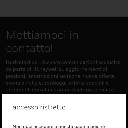
Mettiamoci in
contatto!
Iscrivetevi per ricevere comunicazioni esclusive
da parte di Honeywell su aggiornamenti di
prodotti, informazioni tecniche, nuove offerte,
eventi e notizie, sondaggi, offerte speciali e
argomenti correlati tramite telefono, e-mail e
altre forme di comunicazione elettronica.
accesso ristretto
ISCRIZIONE
Non puoi accedere a questa pagina poiché