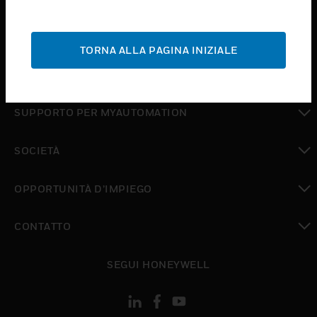
toggle view
ASSISTENZA
TORNA ALLA PAGINA INIZIALE
toggle view
DOVE ACQUISTARE
toggle view
SUPPORTO PER MYAUTOMATION
toggle view
SOCIETÀ
toggle view
OPPORTUNITÀ D’IMPIEGO
toggle view
CONTATTO
toggle view
SEGUI HONEYWELL