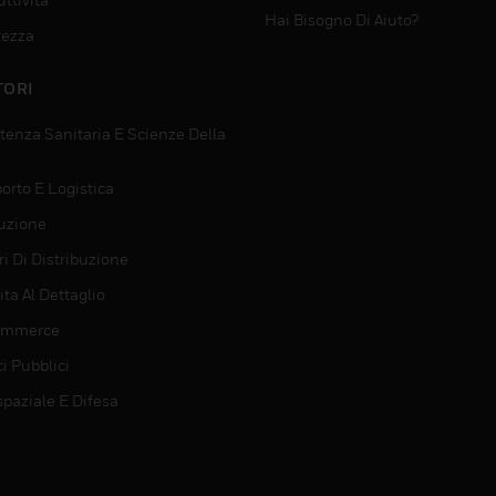
Hai Bisogno Di Aiuto?
rezza
TORI
tenza Sanitaria E Scienze Della
orto E Logistica
uzione
i Di Distribuzione
ta Al Dettaglio
ommerce
ci Pubblici
spaziale E Difesa