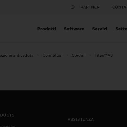
PARTNER
CONTA
Prodotti
Software
Servizi
Setto
ezione anticaduta
Connettori
Cordini
Titan™ A3
DUCTS
ASSISTENZA
mazione