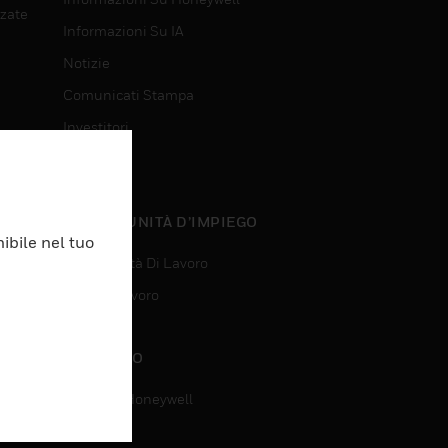
nzate
Informazioni Su IA
Notizie
Comunicati Stampa
Investitori
Eventi
nzate
OPPORTUNITÀ D’IMPIEGO
ibile nel tuo
Opportunità Di Lavoro
Ricerca Lavoro
CONTATTO
Contatta Honeywell
Assistenza