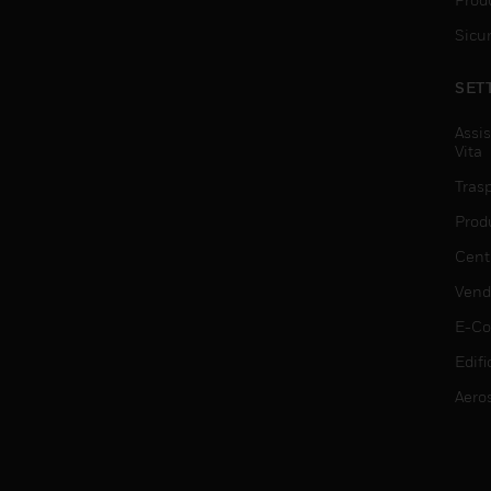
Sicu
SET
Assis
Vita
Trasp
Prod
Centr
Vendi
E-C
Edifi
Aero