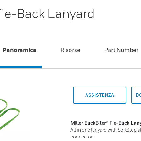
 Tie-Back Lanyard
Panoramica
Risorse
Part Number
ASSISTENZA
D
Miller BackBiter® Tie-Back Lan
All in one lanyard with SoftSto
connector..