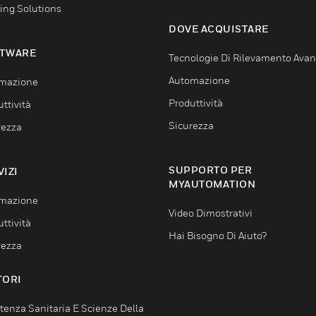
ing Solutions
DOVE ACQUISTARE
TWARE
Tecnologie Di Rilevamento Ava
Automazione
mazione
Produttività
ttività
Sicurezza
rezza
SUPPORTO PER
VIZI
MYAUTOMATION
mazione
Video Dimostrativi
ttività
Hai Bisogno Di Aiuto?
rezza
TORI
tenza Sanitaria E Scienze Della