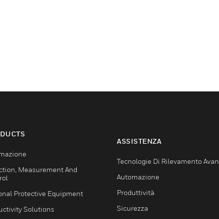
DUCTS
ASSISTENZA
mazione
Tecnologie Di Rilevamento Ava
ction, Measurement And
Automazione
rol
Produttività
onal Protective Equipment
Sicurezza
ctivity Solutions