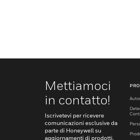
Mettiamoci
PRO
in contatto!
Auto
Dete
Cont
Iscrivetevi per ricevere
comunicazioni esclusive da
Pers
parte di Honeywell su
Produ
aggiornamenti di prodotti,