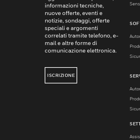
Sens
informazioni tecniche,
nuove offerte, eventi e
notizie, sondaggi, offerte
SOF
speciali e argomenti
correlati tramite telefono, e-
Auto
mail e altre forme di
Produ
comunicazione elettronica.
Sicu
ISCRIZIONE
SER
Auto
Produ
Sicu
SET
Assis