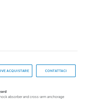
OVE ACQUISTARE
CONTATTACI
yard
p shock absorber and cross-arm anchorage