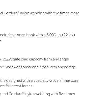
d Cordura® nylon webbing with five times more
includes a snap hook with a 5:000-lb. (22 kN)
.
.
(22kn)
gate load capacity from any angle
top™ Shock Absorber and cross-arm anchorage
is designed with a specially-woven inner core
e fall arrest forces
 and Cordura™ nylon webbing with five times