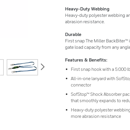
Heavy-Duty Webbing
Heavy-duty polyester webbing an
abrasion resistance.
Durable
First snap The Miller BackBiter™ 
gate load capacity from any angle
Features & Benefits:
next
First snap hook with a 5:000 lb
All-in-one lanyard with SofS
connector
SofStop™ Shock Absorber pack 
that smoothly expands to reduc
Heavy-duty polyester webbing
more abrasion resistance