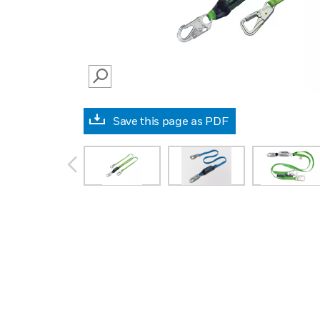
SEARCH
Save this page as PDF
prev