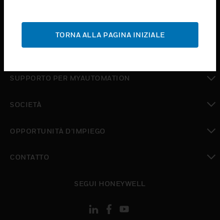
toggle view
ASSISTENZA
TORNA ALLA PAGINA INIZIALE
toggle view
DOVE ACQUISTARE
toggle view
SUPPORTO PER MYAUTOMATION
toggle view
SOCIETÀ
toggle view
OPPORTUNITÀ D’IMPIEGO
toggle view
CONTATTO
toggle view
SEGUI HONEYWELL