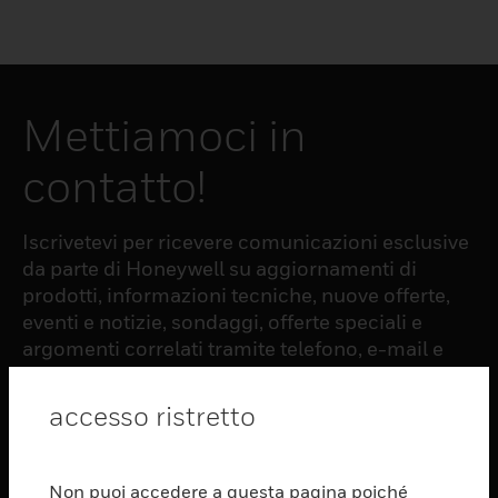
Mettiamoci in
contatto!
Iscrivetevi per ricevere comunicazioni esclusive
da parte di Honeywell su aggiornamenti di
prodotti, informazioni tecniche, nuove offerte,
eventi e notizie, sondaggi, offerte speciali e
argomenti correlati tramite telefono, e-mail e
altre forme di comunicazione elettronica.
accesso ristretto
ISCRIZIONE
Non puoi accedere a questa pagina poiché