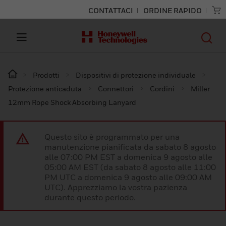
CONTATTACI
ORDINE RAPIDO
Prodotti
Dispositivi di protezione individuale
Protezione anticaduta
Connettori
Cordini
Miller
12mm Rope Shock Absorbing Lanyard
Questo sito è programmato per una
manutenzione pianificata da sabato 8 agosto
alle 07:00 PM EST a domenica 9 agosto alle
05:00 AM EST (da sabato 8 agosto alle 11:00
PM UTC a domenica 9 agosto alle 09:00 AM
UTC). Apprezziamo la vostra pazienza
durante questo periodo.