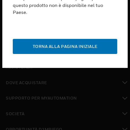
PRODUCTS
questo prodotto non è disponibile nel tuo
Paese.
toggle view
SOFTWARE
toggle view
SERVIZI
TORNA ALLA PAGINA INIZIALE
toggle view
SETTORI
toggle view
ASSISTENZA
toggle view
DOVE ACQUISTARE
toggle view
SUPPORTO PER MYAUTOMATION
toggle view
SOCIETÀ
toggle view
OPPORTUNITÀ D’IMPIEGO