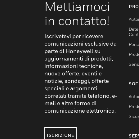
Mettiamoci
PRO
in contatto!
Auto
Dete
Cont
Iscrivetevi per ricevere
comunicazioni esclusive da
Pers
parte di Honeywell su
Produ
aggiornamenti di prodotti,
Sens
informazioni tecniche,
nuove offerte, eventi e
notizie, sondaggi, offerte
SOF
speciali e argomenti
correlati tramite telefono, e-
Auto
mail e altre forme di
Produ
comunicazione elettronica.
Sicu
ISCRIZIONE
SER