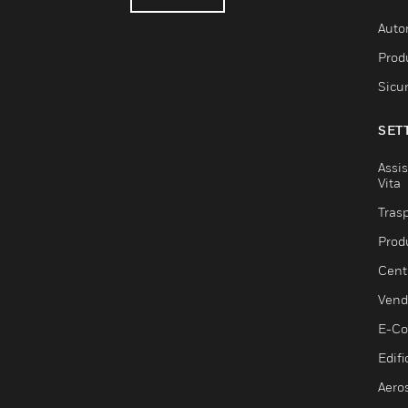
Auto
Produ
Sicu
SET
Assis
Vita
Trasp
Prod
Centr
Vendi
E-C
Edifi
Aero