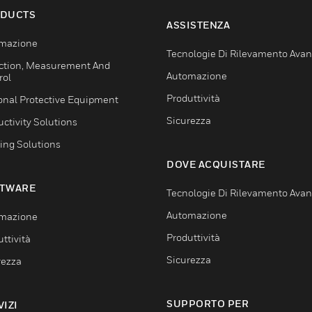
DUCTS
ASSISTENZA
mazione
Tecnologie Di Rilevamento Ava
ction, Measurement And
Automazione
rol
Produttività
onal Protective Equipment
Sicurezza
ctivity Solutions
ing Solutions
DOVE ACQUISTARE
TWARE
Tecnologie Di Rilevamento Ava
Automazione
mazione
Produttività
ttività
Sicurezza
rezza
SUPPORTO PER
VIZI