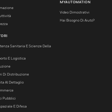
MYAUTOMATION
mazione
Video Dimostrativi
ttività
Hai Bisogno Di Aiuto?
rezza
TORI
tenza Sanitaria E Scienze Della
orto E Logistica
uzione
i Di Distribuzione
ta Al Dettaglio
ommerce
ci Pubblici
spaziale E Difesa