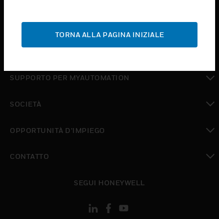
toggle view
ASSISTENZA
TORNA ALLA PAGINA INIZIALE
toggle view
DOVE ACQUISTARE
toggle view
SUPPORTO PER MYAUTOMATION
toggle view
SOCIETÀ
toggle view
OPPORTUNITÀ D’IMPIEGO
toggle view
CONTATTO
toggle view
SEGUI HONEYWELL