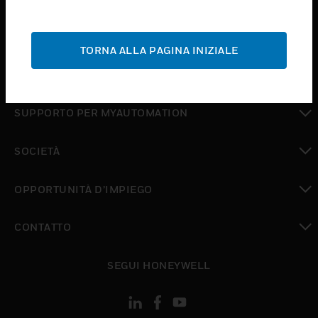
toggle view
ASSISTENZA
TORNA ALLA PAGINA INIZIALE
toggle view
DOVE ACQUISTARE
toggle view
SUPPORTO PER MYAUTOMATION
toggle view
SOCIETÀ
toggle view
OPPORTUNITÀ D’IMPIEGO
toggle view
CONTATTO
toggle view
SEGUI HONEYWELL