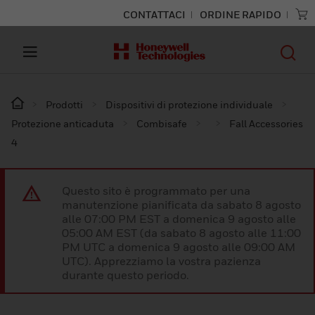
CONTATTACI
ORDINE RAPIDO
Prodotti
Dispositivi di protezione individuale
Protezione anticaduta
Combisafe
Fall Accessories
4
Questo sito è programmato per una
manutenzione pianificata da sabato 8 agosto
alle 07:00 PM EST a domenica 9 agosto alle
05:00 AM EST (da sabato 8 agosto alle 11:00
PM UTC a domenica 9 agosto alle 09:00 AM
UTC). Apprezziamo la vostra pazienza
durante questo periodo.