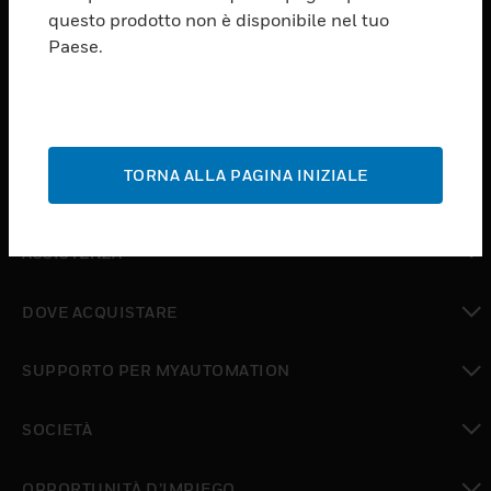
PRODUCTS
questo prodotto non è disponibile nel tuo
Paese.
toggle view
SOFTWARE
toggle view
SERVIZI
TORNA ALLA PAGINA INIZIALE
toggle view
SETTORI
toggle view
ASSISTENZA
toggle view
DOVE ACQUISTARE
toggle view
SUPPORTO PER MYAUTOMATION
toggle view
SOCIETÀ
toggle view
OPPORTUNITÀ D’IMPIEGO