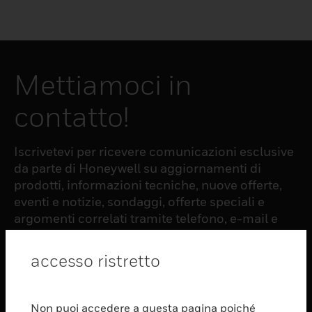
Mettiamoci in
contatto!
Iscrivetevi per ricevere comunicazioni esclusive
da parte di Honeywell su aggiornamenti di
prodotti, informazioni tecniche, nuove offerte,
eventi e notizie, sondaggi, offerte speciali e
argomenti correlati tramite telefono, e-mail e
altre forme di comunicazione elettronica.
accesso ristretto
ISCRIZIONE
Non puoi accedere a questa pagina poiché