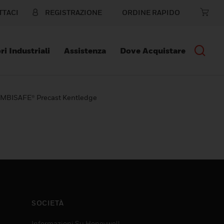
TTACI
REGISTRAZIONE
ORDINE RAPIDO
ri Industriali
Assistenza
Dove Acquistare
MBISAFE® Precast Kentledge
SOCIETÀ
Informazioni Su Honeywell