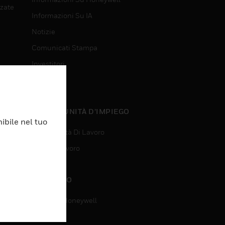
nzate
Informazioni Su IA
Notizie
Comunicati Stampa
Investitori
Eventi
nzate
OPPORTUNITÀ D’IMPIEGO
ibile nel tuo
Opportunità Di Lavoro
Ricerca Lavoro
CONTATTO
Contatta Honeywell
Assistenza