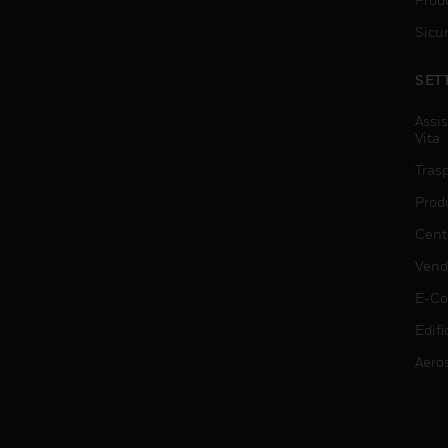
Sicu
SET
Assis
Vita
Trasp
Prod
Centr
Vendi
E-C
Edifi
Aero