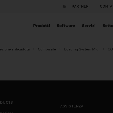
PARTNER
CONTA
Prodotti
Software
Servizi
Setto
ezione anticaduta
Combisafe
Loading System MKII
CO
DUCTS
ASSISTENZA
mazione