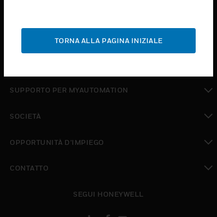
toggle view
SETTORI
toggle view
ASSISTENZA
TORNA ALLA PAGINA INIZIALE
toggle view
DOVE ACQUISTARE
toggle view
SUPPORTO PER MYAUTOMATION
toggle view
SOCIETÀ
toggle view
OPPORTUNITÀ D’IMPIEGO
toggle view
CONTATTO
toggle view
SEGUI HONEYWELL