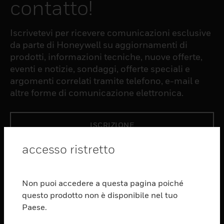
contatto!
Iscrivetevi per ricevere comunicazioni esclusive
da parte di Honeywell su aggiornamenti di
prodotti, informazioni tecniche, nuove offerte,
eventi e notizie, sondaggi, offerte speciali e
argomenti correlati tramite telefono, e-mail e
altre forme di comunicazione elettronica.
ISCRIZIONE
accesso ristretto
PRODUCTS
toggle view
Non puoi accedere a questa pagina poiché
SOFTWARE
questo prodotto non è disponibile nel tuo
toggle view
Paese.
SERVIZI