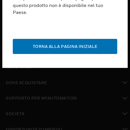
PRODUCTS
questo prodotto non è disponibile nel tuo
Paese.
toggle view
SOFTWARE
toggle view
SERVIZI
TORNA ALLA PAGINA INIZIALE
toggle view
SETTORI
toggle view
ASSISTENZA
toggle view
DOVE ACQUISTARE
toggle view
SUPPORTO PER MYAUTOMATION
toggle view
SOCIETÀ
toggle view
OPPORTUNITÀ D’IMPIEGO