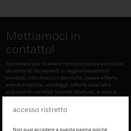
Mettiamoci in
contatto!
Iscrivetevi per ricevere comunicazioni esclusive
da parte di Honeywell su aggiornamenti di
prodotti, informazioni tecniche, nuove offerte,
eventi e notizie, sondaggi, offerte speciali e
argomenti correlati tramite telefono, e-mail e
altre forme di comunicazione elettronica.
accesso ristretto
ISCRIZIONE
Non puoi accedere a questa pagina poiché