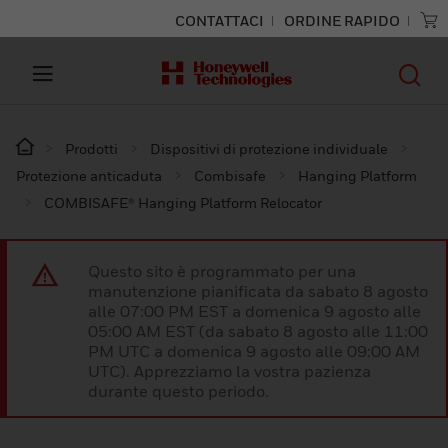
CONTATTACI
ORDINE RAPIDO
Prodotti
Dispositivi di protezione individuale
Protezione anticaduta
Combisafe
Hanging Platform
COMBISAFE® Hanging Platform Relocator
Questo sito è programmato per una
manutenzione pianificata da sabato 8 agosto
alle 07:00 PM EST a domenica 9 agosto alle
05:00 AM EST (da sabato 8 agosto alle 11:00
PM UTC a domenica 9 agosto alle 09:00 AM
UTC). Apprezziamo la vostra pazienza
durante questo periodo.