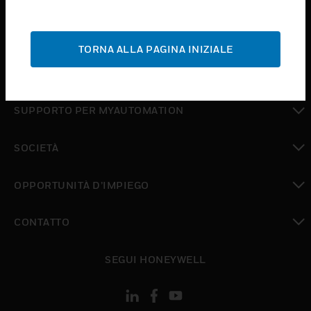
toggle view
ASSISTENZA
TORNA ALLA PAGINA INIZIALE
toggle view
DOVE ACQUISTARE
toggle view
SUPPORTO PER MYAUTOMATION
toggle view
SOCIETÀ
toggle view
OPPORTUNITÀ D’IMPIEGO
toggle view
CONTATTO
toggle view
SEGUI HONEYWELL