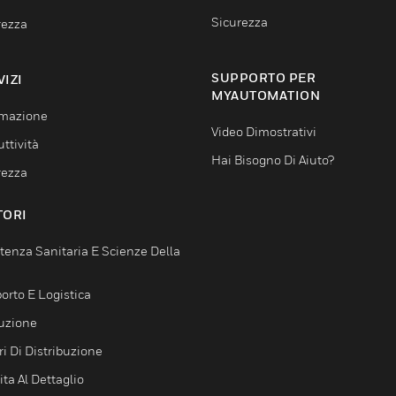
Sicurezza
rezza
SUPPORTO PER
VIZI
MYAUTOMATION
mazione
Video Dimostrativi
ttività
Hai Bisogno Di Aiuto?
rezza
TORI
tenza Sanitaria E Scienze Della
orto E Logistica
uzione
i Di Distribuzione
ta Al Dettaglio