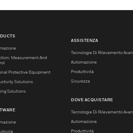
DUCTS
ASSISTENZA
mazione
Tecnologie Di Rilevamento Ava
ction, Measurement And
Automazione
rol
Produttività
onal Protective Equipment
Sicurezza
ctivity Solutions
ing Solutions
DOVE ACQUISTARE
TWARE
Tecnologie Di Rilevamento Ava
Automazione
mazione
Produttività
ttività