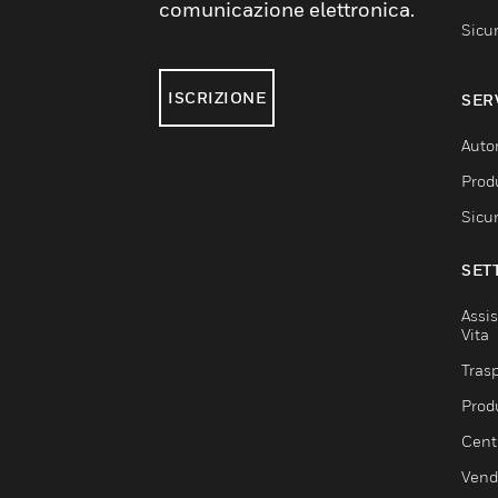
comunicazione elettronica.
Sicu
ISCRIZIONE
SER
Auto
Produ
Sicu
SET
Assis
Vita
Trasp
Prod
Centr
Vendi