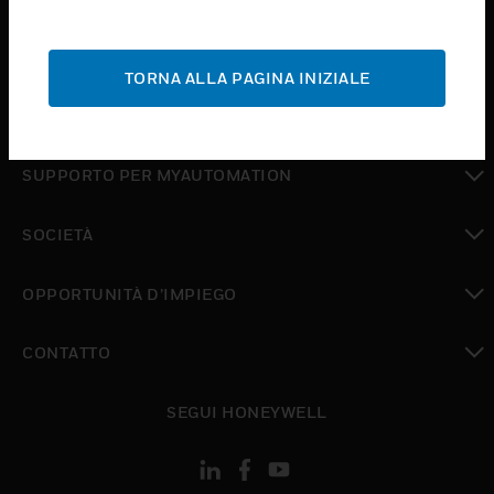
toggle view
ASSISTENZA
TORNA ALLA PAGINA INIZIALE
toggle view
DOVE ACQUISTARE
toggle view
SUPPORTO PER MYAUTOMATION
toggle view
SOCIETÀ
toggle view
OPPORTUNITÀ D’IMPIEGO
toggle view
CONTATTO
toggle view
SEGUI HONEYWELL