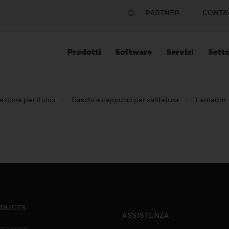
PARTNER
CONTA
Prodotti
Software
Servizi
Setto
ezione per il viso
Caschi e cappucci per saldatura
Lamador
DUCTS
ASSISTENZA
mazione