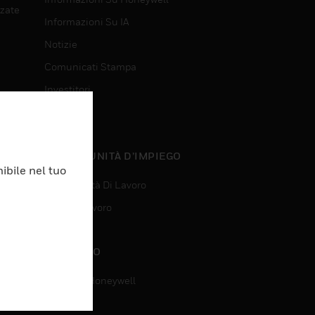
nzate
Informazioni Su IA
Notizie
Comunicati Stampa
Investitori
Eventi
nzate
OPPORTUNITÀ D’IMPIEGO
ibile nel tuo
Opportunità Di Lavoro
Ricerca Lavoro
CONTATTO
Contatta Honeywell
Assistenza