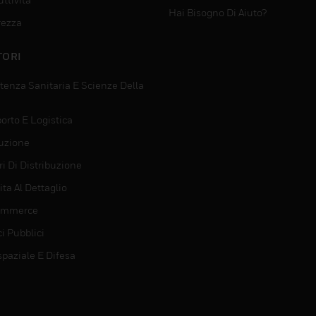
Hai Bisogno Di Aiuto?
rezza
TORI
tenza Sanitaria E Scienze Della
orto E Logistica
uzione
i Di Distribuzione
ta Al Dettaglio
ommerce
ci Pubblici
spaziale E Difesa