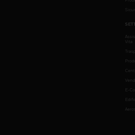
Sicu
SET
Assis
Vita
Trasp
Prod
Centr
Vendi
E-C
Edifi
Aero