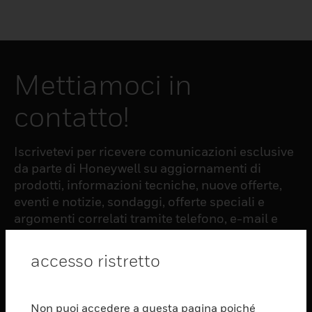
Mettiamoci in
contatto!
Iscrivetevi per ricevere comunicazioni esclusive
da parte di Honeywell su aggiornamenti di
prodotti, informazioni tecniche, nuove offerte,
eventi e notizie, sondaggi, offerte speciali e
argomenti correlati tramite telefono, e-mail e
altre forme di comunicazione elettronica.
accesso ristretto
ISCRIZIONE
Non puoi accedere a questa pagina poiché