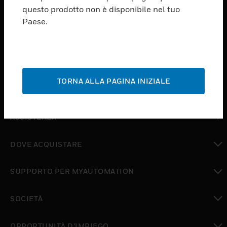
PRODUCTS
questo prodotto non è disponibile nel tuo
Paese.
toggle view
SOFTWARE
toggle view
SERVIZI
TORNA ALLA PAGINA INIZIALE
toggle view
SETTORI
toggle view
ASSISTENZA
toggle view
DOVE ACQUISTARE
toggle view
SUPPORTO PER MYAUTOMATION
toggle view
SOCIETÀ
toggle view
OPPORTUNITÀ D’IMPIEGO