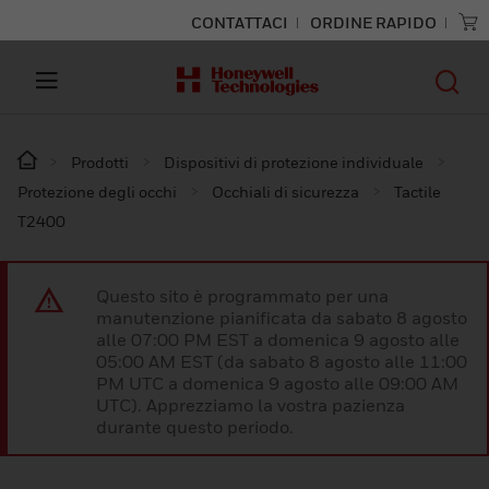
CONTATTACI
ORDINE RAPIDO
Prodotti
Dispositivi di protezione individuale
Protezione degli occhi
Occhiali di sicurezza
Tactile
T2400
Questo sito è programmato per una
manutenzione pianificata da sabato 8 agosto
alle 07:00 PM EST a domenica 9 agosto alle
05:00 AM EST (da sabato 8 agosto alle 11:00
PM UTC a domenica 9 agosto alle 09:00 AM
UTC). Apprezziamo la vostra pazienza
durante questo periodo.