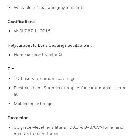
Available in clear and gray lens tints
Certifications
ANSI Z.87.1+ 2015
Polycarbonate Lens Coatings available in:
Hardcoat: and Uvextra AF
Fit:
10-base wrap-around coverage
Flexible: “bone & tendon” temples for comfortable: secure
fit
Molded nose bridge
Protection:
U6 grade –level lens filters > 99.9% UVB/UVA for far and
near UV transmittance