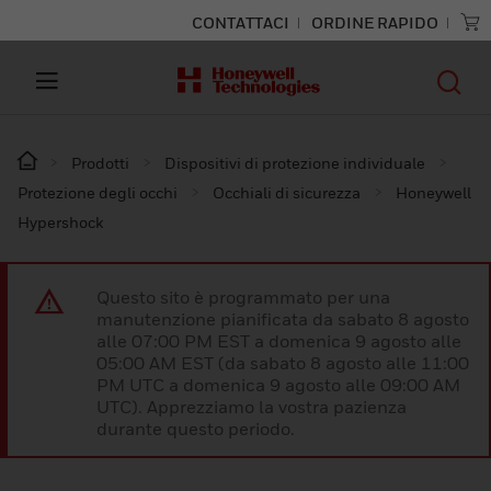
CONTATTACI
ORDINE RAPIDO
Prodotti
Dispositivi di protezione individuale
Protezione degli occhi
Occhiali di sicurezza
Honeywell
Hypershock
Questo sito è programmato per una
manutenzione pianificata da sabato 8 agosto
alle 07:00 PM EST a domenica 9 agosto alle
05:00 AM EST (da sabato 8 agosto alle 11:00
PM UTC a domenica 9 agosto alle 09:00 AM
UTC). Apprezziamo la vostra pazienza
durante questo periodo.