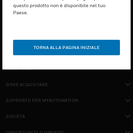
PRODUCTS
questo prodotto non è disponibile nel tuo
Paese.
toggle view
SOFTWARE
toggle view
SERVIZI
TORNA ALLA PAGINA INIZIALE
toggle view
SETTORI
toggle view
ASSISTENZA
toggle view
DOVE ACQUISTARE
toggle view
SUPPORTO PER MYAUTOMATION
toggle view
SOCIETÀ
toggle view
OPPORTUNITÀ D’IMPIEGO