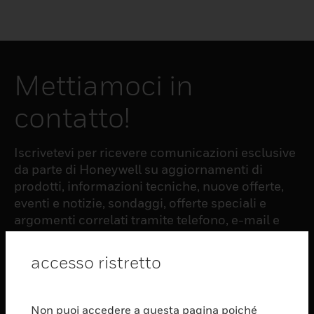
Mettiamoci in
contatto!
Iscrivetevi per ricevere comunicazioni esclusive
da parte di Honeywell su aggiornamenti di
prodotti, informazioni tecniche, nuove offerte,
eventi e notizie, sondaggi, offerte speciali e
argomenti correlati tramite telefono, e-mail e
altre forme di comunicazione elettronica.
accesso ristretto
ISCRIZIONE
Non puoi accedere a questa pagina poiché