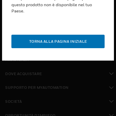
PRODUCTS
questo prodotto non è disponibile nel tuo
Paese.
toggle view
SOFTWARE
toggle view
SERVIZI
TORNA ALLA PAGINA INIZIALE
toggle view
SETTORI
toggle view
ASSISTENZA
toggle view
DOVE ACQUISTARE
toggle view
SUPPORTO PER MYAUTOMATION
toggle view
SOCIETÀ
toggle view
OPPORTUNITÀ D’IMPIEGO