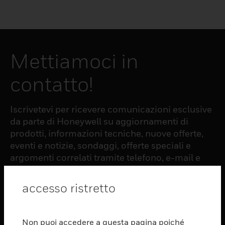
Mettiamoci in
contatto!
Iscrivetevi per ricevere comunicazioni esclusive
da parte di Honeywell su aggiornamenti di
prodotti, informazioni tecniche, nuove offerte,
eventi e notizie, sondaggi, offerte speciali e
argomenti correlati tramite telefono, e-mail e
altre forme di comunicazione elettronica.
accesso ristretto
ISCRIZIONE
Non puoi accedere a questa pagina poiché