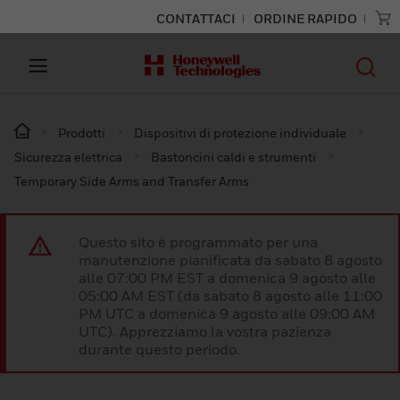
CONTATTACI
ORDINE RAPIDO
Prodotti
Dispositivi di protezione individuale
Sicurezza elettrica
Bastoncini caldi e strumenti
Temporary Side Arms and Transfer Arms
Questo sito è programmato per una
manutenzione pianificata da sabato 8 agosto
alle 07:00 PM EST a domenica 9 agosto alle
05:00 AM EST (da sabato 8 agosto alle 11:00
PM UTC a domenica 9 agosto alle 09:00 AM
UTC). Apprezziamo la vostra pazienza
durante questo periodo.