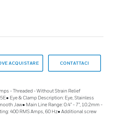
OVE ACQUISTARE
CONTATTACI
ps - Threaded - Without Strain Relief
E● Eye & Clamp Description: Eye, Stainless
ooth Jaw● Main Line Range: 0.4” - 7”, 10.2mm -
ing: 400 RMS Amps, 60 Hz● Additional screw