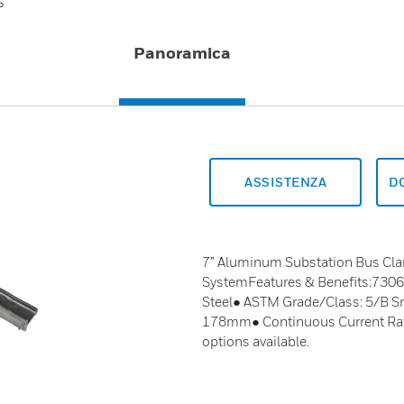
s
Panoramica
ASSISTENZA
D
7” Aluminum Substation Bus Clam
SystemFeatures & Benefits:73065
Steel● ASTM Grade/Class: 5/B Sm
178mm● Continuous Current Rat
options available.