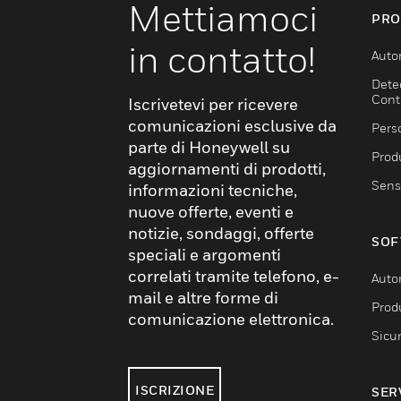
Mettiamoci
PRO
in contatto!
Auto
Dete
Cont
Iscrivetevi per ricevere
comunicazioni esclusive da
Pers
parte di Honeywell su
Produ
aggiornamenti di prodotti,
Sens
informazioni tecniche,
nuove offerte, eventi e
notizie, sondaggi, offerte
SOF
speciali e argomenti
correlati tramite telefono, e-
Auto
mail e altre forme di
Produ
comunicazione elettronica.
Sicu
ISCRIZIONE
SER