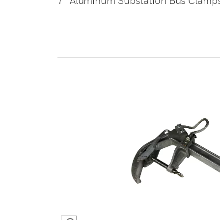
7” Aluminum Substation Bus Clamp