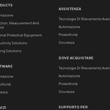
DUCTS
ASSISTENZA
mazione
Tecnologie Di Rilevamento Ava
ction, Measurement And
Automazione
rol
Produttività
onal Protective Equipment
Sicurezza
ctivity Solutions
ing Solutions
DOVE ACQUISTARE
TWARE
Tecnologie Di Rilevamento Ava
Automazione
mazione
Produttività
ttività
Sicurezza
rezza
SUPPORTO PER
VIZI