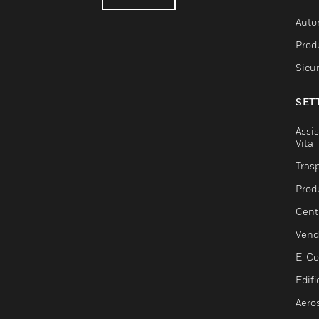
Auto
Produ
Sicu
SET
Assis
Vita
Trasp
Prod
Centr
Vendi
E-C
Edifi
Aero