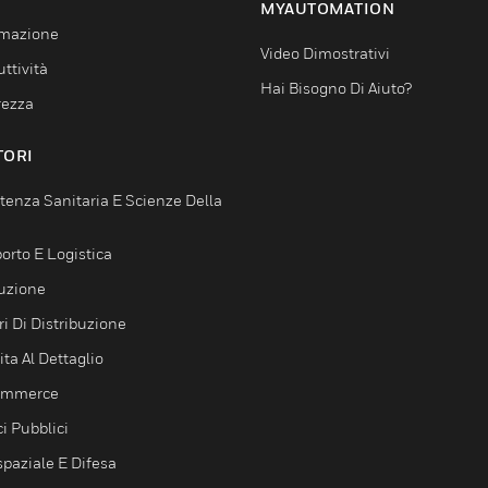
MYAUTOMATION
mazione
Video Dimostrativi
ttività
Hai Bisogno Di Aiuto?
rezza
TORI
tenza Sanitaria E Scienze Della
orto E Logistica
uzione
i Di Distribuzione
ta Al Dettaglio
ommerce
ci Pubblici
spaziale E Difesa