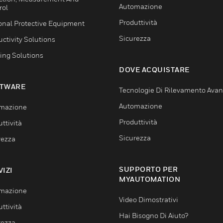
Automazione
rol
Produttività
onal Protective Equipment
Sicurezza
ctivity Solutions
ing Solutions
DOVE ACQUISTARE
TWARE
Tecnologie Di Rilevamento Ava
Automazione
mazione
Produttività
ttività
Sicurezza
rezza
SUPPORTO PER
VIZI
MYAUTOMATION
mazione
Video Dimostrativi
ttività
Hai Bisogno Di Aiuto?
rezza