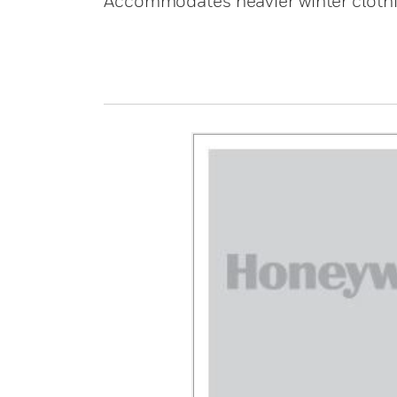
Accommodates heavier winter clothin