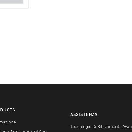
DUCTS
ASSISTENZA
mazione
Tecnologie Di Rilevamento Ava
ction, Measurement And