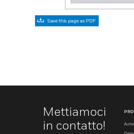
Save this page as PDF
Mettiamoci
PRO
in contatto!
Auto
Dete