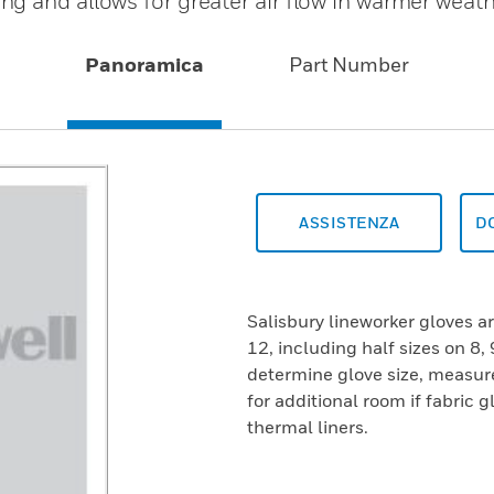
g and allows for greater air flow in warmer weat
Panoramica
Part Number
ASSISTENZA
D
Salisbury lineworker gloves are
12, including half sizes on 8, 
determine glove size, measur
for additional room if fabric g
thermal liners.