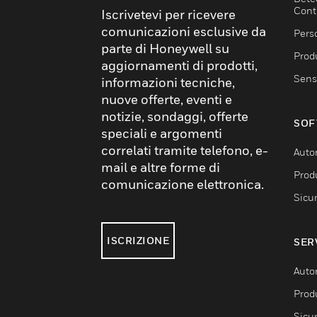
Cont
Iscrivetevi per ricevere
comunicazioni esclusive da
Pers
parte di Honeywell su
Produ
aggiornamenti di prodotti,
Sens
informazioni tecniche,
nuove offerte, eventi e
notizie, sondaggi, offerte
SOF
speciali e argomenti
correlati tramite telefono, e-
Auto
mail e altre forme di
Produ
comunicazione elettronica.
Sicu
ISCRIZIONE
SER
Auto
Produ
Sicu