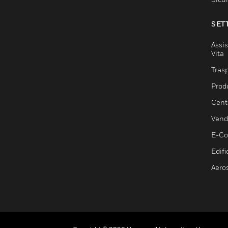
SET
Assis
Vita
Trasp
Prod
Centr
Vendi
E-C
Edifi
Aero