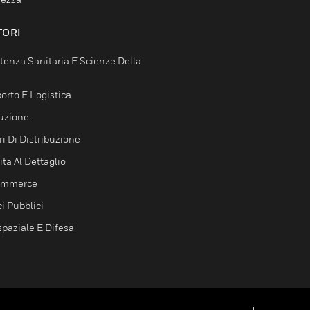
TORI
tenza Sanitaria E Scienze Della
orto E Logistica
uzione
i Di Distribuzione
ta Al Dettaglio
ommerce
ci Pubblici
spaziale E Difesa