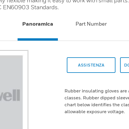
ly flexible making it easy to work with small parts
C EN60903 Standards.
Panoramica
Part Number
ASSISTENZA
D
Rubber insulating gloves are 
classes. Rubber dipped sleeve
chart below identifies the cl
allowable exposure voltage.