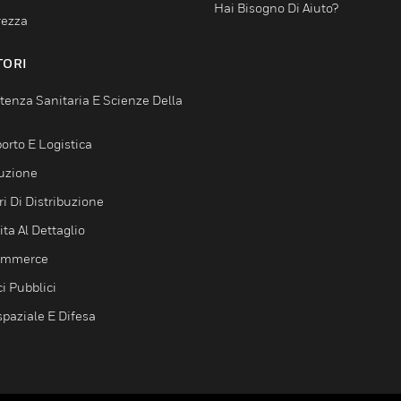
Hai Bisogno Di Aiuto?
rezza
TORI
tenza Sanitaria E Scienze Della
orto E Logistica
uzione
i Di Distribuzione
ta Al Dettaglio
ommerce
ci Pubblici
spaziale E Difesa