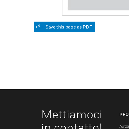
Save this page as PDF
Mettiamoci
PRO
in contatto!
Auto