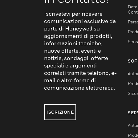
Dete
Cont
Iscrivetevi per ricevere
comunicazioni esclusive da
Pers
parte di Honeywell su
Produ
aggiornamenti di prodotti,
Sens
informazioni tecniche,
nuove offerte, eventi e
notizie, sondaggi, offerte
SOF
speciali e argomenti
correlati tramite telefono, e-
Auto
mail e altre forme di
Produ
comunicazione elettronica.
Sicu
ISCRIZIONE
SER
Auto
Produ