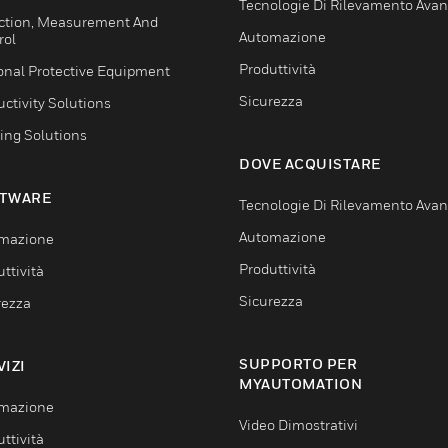
Tecnologie Di Rilevamento Ava
ction, Measurement And
Automazione
rol
Produttività
onal Protective Equipment
Sicurezza
ctivity Solutions
ing Solutions
DOVE ACQUISTARE
TWARE
Tecnologie Di Rilevamento Ava
Automazione
mazione
Produttività
ttività
Sicurezza
rezza
SUPPORTO PER
VIZI
MYAUTOMATION
mazione
Video Dimostrativi
ttività