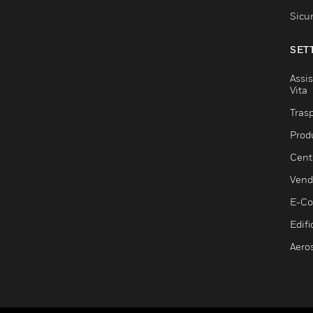
Sicu
SET
Assis
Vita
Trasp
Prod
Centr
Vendi
E-C
Edifi
Aero