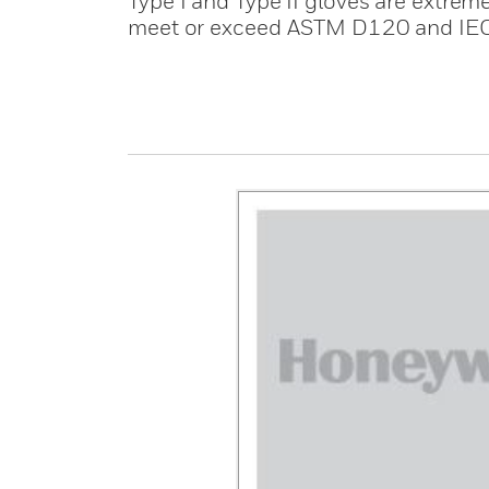
Type I and Type II gloves are extreme
meet or exceed ASTM D120 and IE