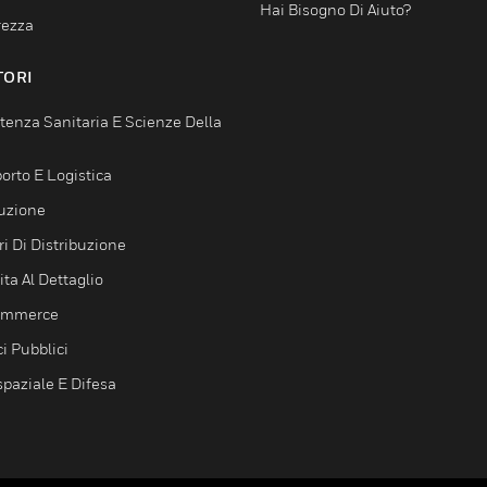
Hai Bisogno Di Aiuto?
rezza
TORI
tenza Sanitaria E Scienze Della
orto E Logistica
uzione
i Di Distribuzione
ta Al Dettaglio
ommerce
ci Pubblici
spaziale E Difesa