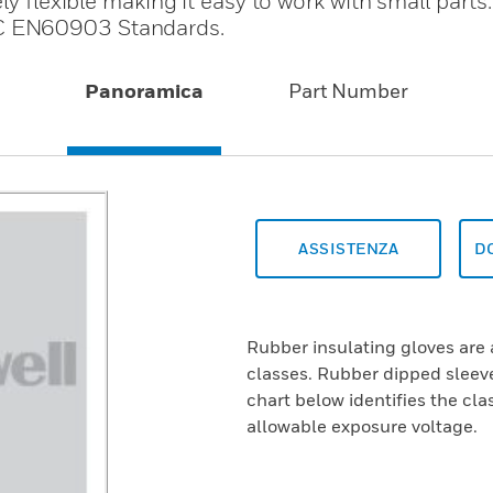
ly flexible making it easy to work with small parts
C EN60903 Standards.
Panoramica
Part Number
ASSISTENZA
D
Rubber insulating gloves are 
classes. Rubber dipped sleeve
chart below identifies the cl
allowable exposure voltage.