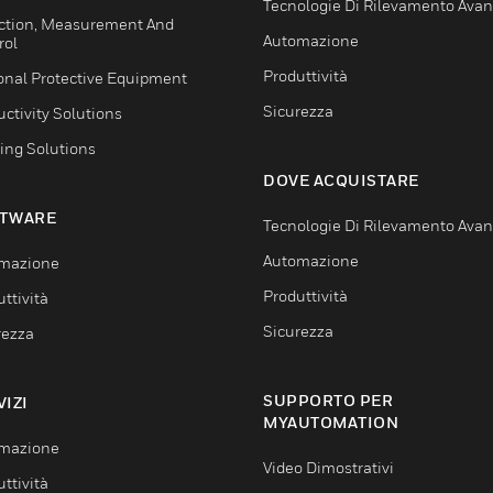
Tecnologie Di Rilevamento Ava
ction, Measurement And
Automazione
rol
Produttività
onal Protective Equipment
Sicurezza
ctivity Solutions
ing Solutions
DOVE ACQUISTARE
TWARE
Tecnologie Di Rilevamento Ava
Automazione
mazione
Produttività
ttività
Sicurezza
rezza
SUPPORTO PER
VIZI
MYAUTOMATION
mazione
Video Dimostrativi
ttività