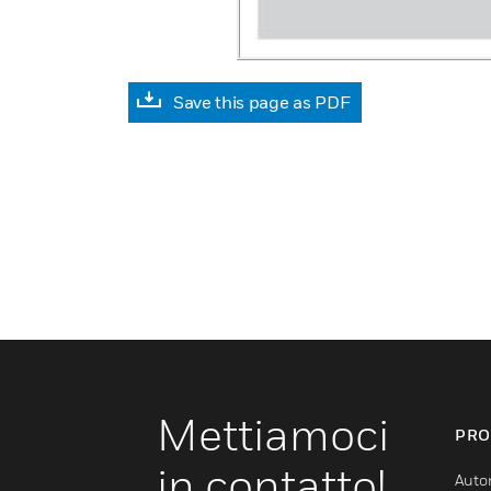
Save this page as PDF
Mettiamoci
PRO
in contatto!
Auto