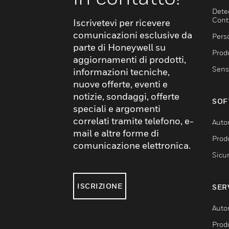
Dete
Cont
Iscrivetevi per ricevere
comunicazioni esclusive da
Pers
parte di Honeywell su
Produ
aggiornamenti di prodotti,
Sens
informazioni tecniche,
nuove offerte, eventi e
notizie, sondaggi, offerte
SOF
speciali e argomenti
correlati tramite telefono, e-
Auto
mail e altre forme di
Produ
comunicazione elettronica.
Sicu
ISCRIZIONE
SER
Auto
Produ