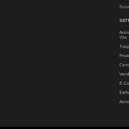
Sicu
SET
Assis
Vita
Trasp
Prod
Centr
Vendi
E-C
Edifi
Aero