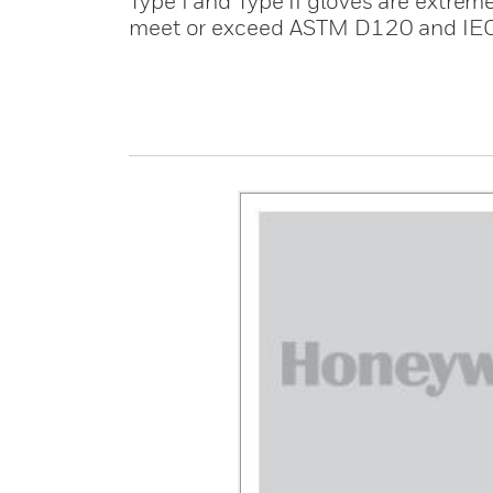
Type I and Type II gloves are extreme
meet or exceed ASTM D120 and IE