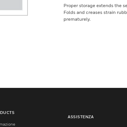
Proper storage extends the ser
Folds and creases strain rubb
prematurely.
DUCTS
ASSISTENZA
mazione