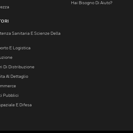
Hai Bisogno Di Aiuto?
rezza
TORI
tenza Sanitaria E Scienze Della
orto E Logistica
uzione
i Di Distribuzione
ta Al Dettaglio
ommerce
ci Pubblici
spaziale E Difesa