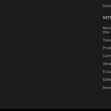
Sicu
SET
Assis
Vita
Trasp
Prod
Centr
Vendi
E-C
Edifi
Aero