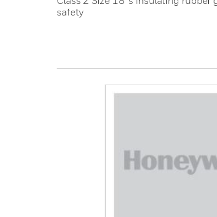
Class 2 Size 18 ’s insulating rubber 
safety