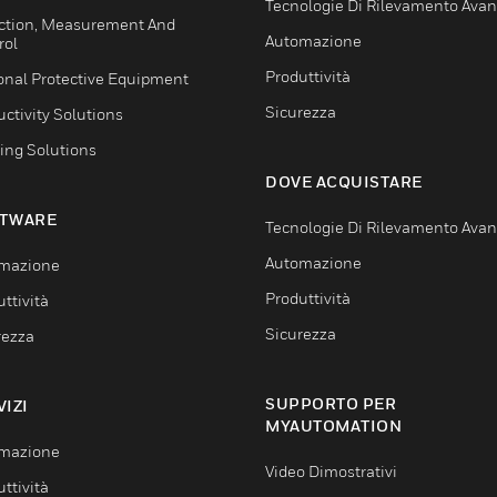
Tecnologie Di Rilevamento Ava
ction, Measurement And
Automazione
rol
Produttività
onal Protective Equipment
Sicurezza
ctivity Solutions
ing Solutions
DOVE ACQUISTARE
TWARE
Tecnologie Di Rilevamento Ava
Automazione
mazione
Produttività
ttività
Sicurezza
rezza
SUPPORTO PER
VIZI
MYAUTOMATION
mazione
Video Dimostrativi
ttività