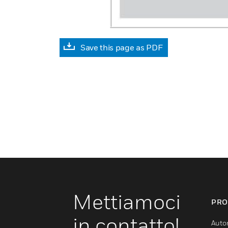
Save this page as PDF
Mettiamoci
PRO
in contatto!
Auto