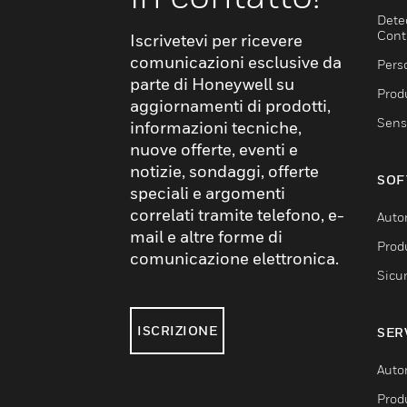
Dete
Cont
Iscrivetevi per ricevere
comunicazioni esclusive da
Pers
parte di Honeywell su
Produ
aggiornamenti di prodotti,
Sens
informazioni tecniche,
nuove offerte, eventi e
notizie, sondaggi, offerte
SOF
speciali e argomenti
correlati tramite telefono, e-
Auto
mail e altre forme di
Produ
comunicazione elettronica.
Sicu
ISCRIZIONE
SER
Auto
Produ