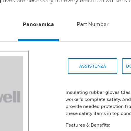
gloves are necessary for every electrical worker’s
Panoramica
Part Number
ASSISTENZA
D
Insulating rubber gloves Class
worker’s complete safety. And 
provide needed protection fr
these safety items in top cond
Features & Benefits: