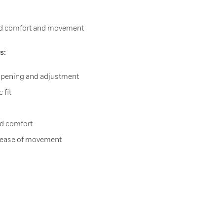
ved comfort and movement
s:
 opening and adjustment
 fit
ed comfort
 ease of movement