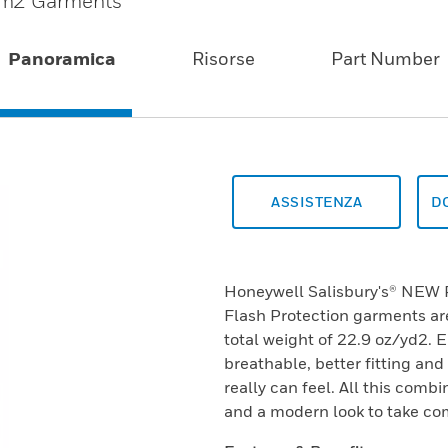
/cm2 Garments
Panoramica
Risorse
Part Number
ASSISTENZA
D
Honeywell Salisbury's® NEW
Flash Protection garments are
total weight of 22.9 oz/yd2. 
breathable, better fitting and 
really can feel. All this co
and a modern look to take comf