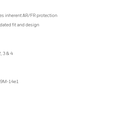
es inherent AR/FR protection
dated fit and design
, 3 & 4
59M-14e1