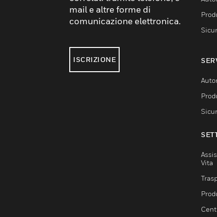
mail e altre forme di
Produ
comunicazione elettronica.
Sicu
ISCRIZIONE
SER
Auto
Produ
Sicu
SET
Assis
Vita
Trasp
Prod
Centr