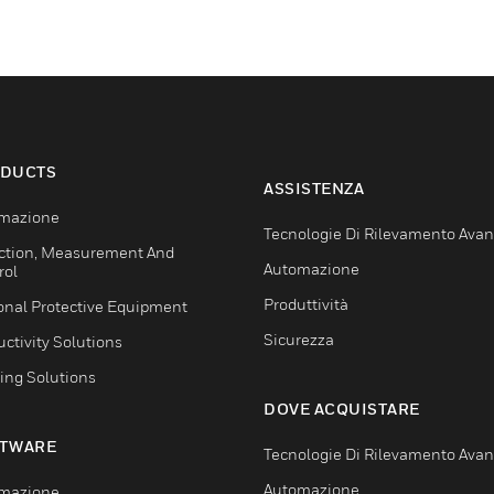
DUCTS
ASSISTENZA
mazione
Tecnologie Di Rilevamento Ava
ction, Measurement And
Automazione
rol
Produttività
onal Protective Equipment
Sicurezza
ctivity Solutions
ing Solutions
DOVE ACQUISTARE
TWARE
Tecnologie Di Rilevamento Ava
Automazione
mazione