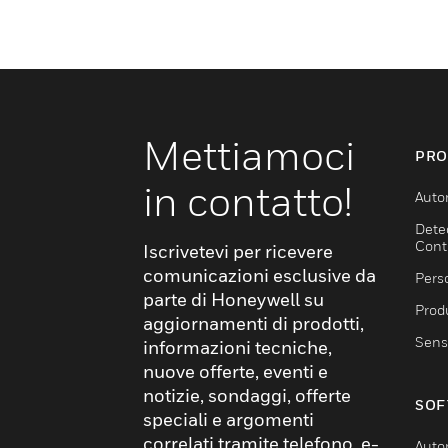
Mettiamoci
PRO
in contatto!
Auto
Dete
Cont
Iscrivetevi per ricevere
comunicazioni esclusive da
Pers
parte di Honeywell su
Produ
aggiornamenti di prodotti,
Sens
informazioni tecniche,
nuove offerte, eventi e
notizie, sondaggi, offerte
SOF
speciali e argomenti
correlati tramite telefono, e-
Auto