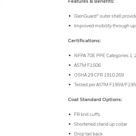
Features & Benefits:
GlenGuard® outer shell provid
Improved mobility through up
Certifications:
NFPA 70E PPE Categories 1, 2
ASTM F1506
OSHA 29 CFR 1910.269
Tested per ASTM F1959/F19
Coat Standard Options:
FR knit cuffs
Shortened stand up collar
Drop tail back