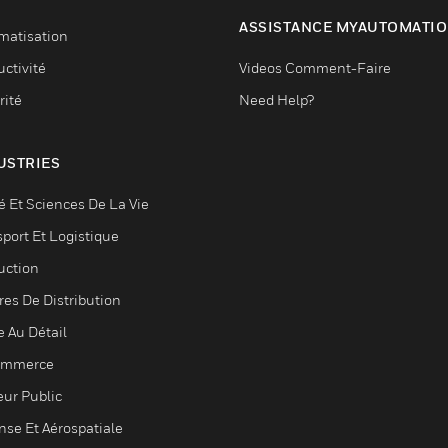
ASSISTANCE MYAUTOMATI
matisation
ctivité
Videos Comment-Faire
rité
Need Help?
USTRIES
é Et Sciences De La Vie
sport Et Logistique
uction
res De Distribution
e Au Détail
ommerce
eur Public
nse Et Aérospatiale