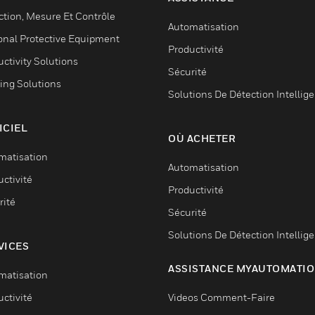
ction, Mesure Et Contrôle
Automatisation
onal Protective Equipment
Productivité
ctivity Solutions
Sécurité
ing Solutions
Solutions De Détection Intellig
ICIEL
OÙ ACHETER
matisation
Automatisation
ctivité
Productivité
rité
Sécurité
Solutions De Détection Intellig
VICES
ASSISTANCE MYAUTOMATI
matisation
ctivité
Videos Comment-Faire