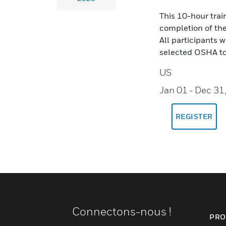
This 10-hour tra
completion of the
All participants w
selected OSHA to
US
Jan 01
- Dec 31
REGISTER
Connectons-nous !
PRO