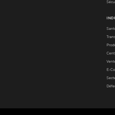
Sécu
IND
Sant
Tran
Prod
Cent
Vent
E-C
Sect
Défe