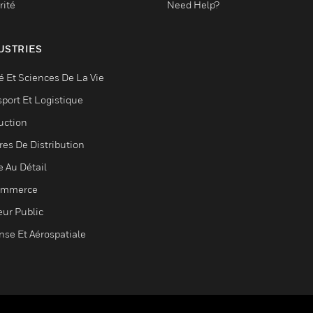
rité
Need Help?
USTRIES
é Et Sciences De La Vie
sport Et Logistique
uction
res De Distribution
e Au Détail
ommerce
eur Public
nse Et Aérospatiale