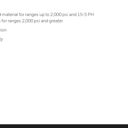
d material for ranges up to 2,000 psi and 15-5 PH
l for ranges 2,000 psi and greater
tion
ty