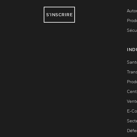
Auto
S'INSCRIRE
Produ
Sécu
IND
Sant
Tran
Prod
Cent
Vent
E-C
Sect
Défe