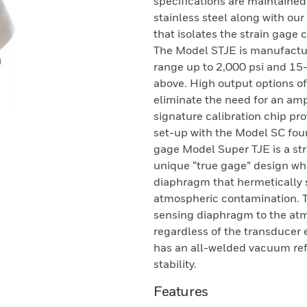
specifications are maintained
stainless steel along with ou
that isolates the strain gage
The Model STJE is manufactur
range up to 2,000 psi and 15
above. High output options o
eliminate the need for an ampl
signature calibration chip pro
set-up with the Model SC four
gage Model Super TJE is a st
unique “true gage” design whi
diaphragm that hermetically s
atmospheric contamination. T
sensing diaphragm to the atm
regardless of the transducer
has an all-welded vacuum re
stability.
Features