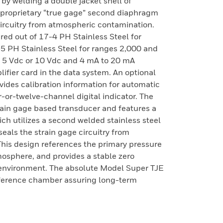
 by welding a double jacket shell of
r proprietary “true gage” second diaphragm
 circuitry from atmospheric contamination.
ed out of 17-4 PH Stainless Steel for
-5 PH Stainless Steel for ranges 2,000 and
f 5 Vdc or 10 Vdc and 4 mA to 20 mA
ifier card in the data system. An optional
vides calibration information for automatic
-or-twelve-channel digital indicator. The
rain gage based transducer and features a
ch utilizes a second welded stainless steel
eals the strain gage circuitry from
his design references the primary pressure
osphere, and provides a stable zero
 environment. The absolute Model Super TJE
ference chamber assuring long-term