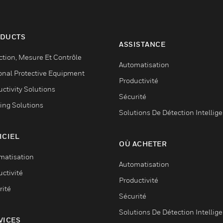
DUCTS
ASSISTANCE
ction, Mesure Et Contrôle
Automatisation
onal Protective Equipment
Productivité
ctivity Solutions
Sécurité
ing Solutions
Solutions De Détection Intellig
ICIEL
OÙ ACHETER
matisation
Automatisation
ctivité
Productivité
rité
Sécurité
Solutions De Détection Intellig
VICES