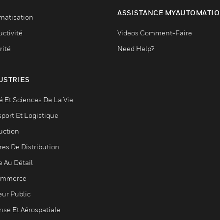
ASSISTANCE MYAUTOMATI
matisation
ctivité
Videos Comment-Faire
rité
Need Help?
USTRIES
é Et Sciences De La Vie
sport Et Logistique
uction
res De Distribution
e Au Détail
ommerce
eur Public
nse Et Aérospatiale