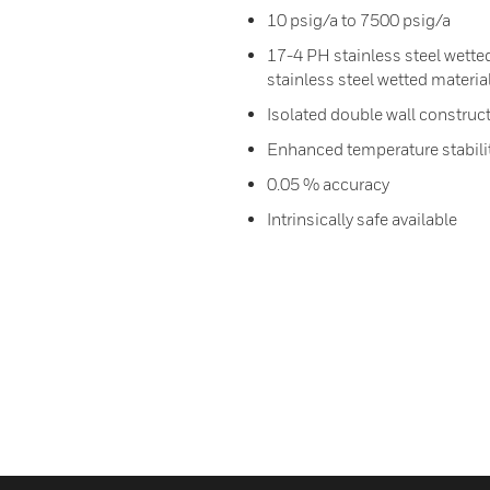
10 psig/a to 7500 psig/a
17-4 PH stainless steel wette
stainless steel wetted materia
Isolated double wall construc
Enhanced temperature stabili
0.05 % accuracy
Intrinsically safe available