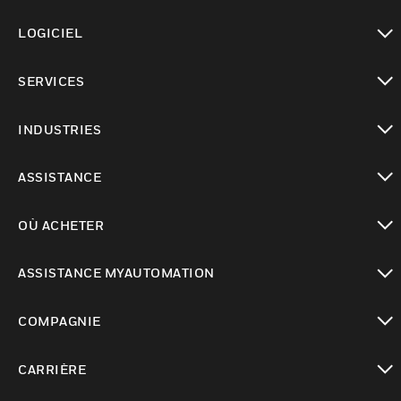
toggle view
LOGICIEL
toggle view
SERVICES
toggle view
INDUSTRIES
toggle view
ASSISTANCE
toggle view
OÙ ACHETER
toggle view
ASSISTANCE MYAUTOMATION
toggle view
COMPAGNIE
toggle view
CARRIÈRE