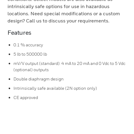
intrinsically safe options for use in hazardous
locations. Need special modifications or a custom
design? Call us to discuss your requirements.
Features
0.1 % accuracy
5 lb to 500000 lb
mV/V output (standard): 4 mA to 20 mA and 0 Vdc to 5 Vdc
(optional) outputs
Double diaphragm design
Intrinsically safe available (2N option only)
CE approved