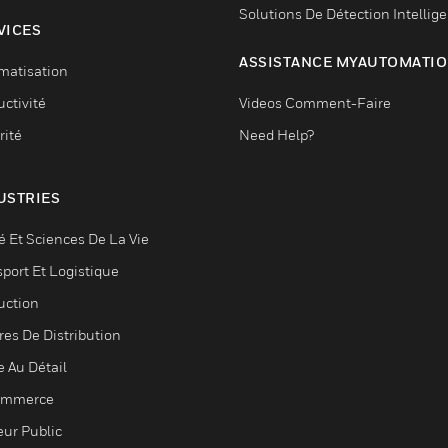
Solutions De Détection Intellig
VICES
ASSISTANCE MYAUTOMATI
matisation
ctivité
Videos Comment-Faire
rité
Need Help?
USTRIES
é Et Sciences De La Vie
sport Et Logistique
uction
res De Distribution
e Au Détail
ommerce
eur Public