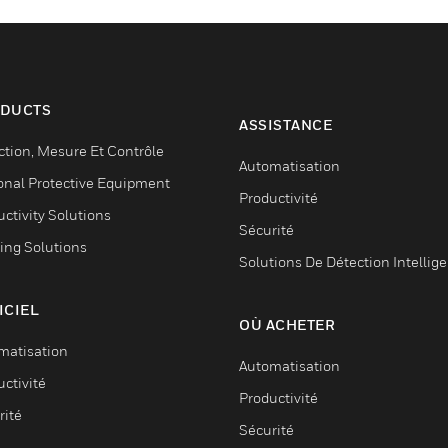
DUCTS
ASSISTANCE
ction, Mesure Et Contrôle
Automatisation
onal Protective Equipment
Productivité
ctivity Solutions
Sécurité
ing Solutions
Solutions De Détection Intellig
ICIEL
OÙ ACHETER
matisation
Automatisation
ctivité
Productivité
rité
Sécurité