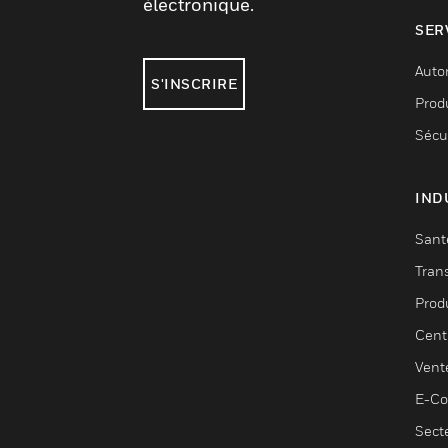
électronique.
SER
Auto
S'INSCRIRE
Produ
Sécu
IND
Sant
Tran
Prod
Cent
Vent
E-C
Sect