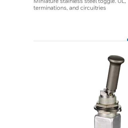
Miniature stainless steel toggle. UL,
terminations, and circuitries