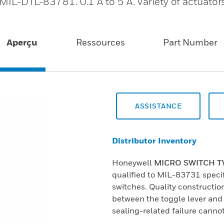
 MIL-DTL-83781. 0.1 A to 5 A. Variety of actuators
Aperçu
Ressources
Part Number
ASSISTANCE
Distributor Inventory
Honeywell
MICRO SWITCH TW 
qualified to MIL-83731 specif
switches. Quality constructio
between the toggle lever and
sealing-related failure cannot