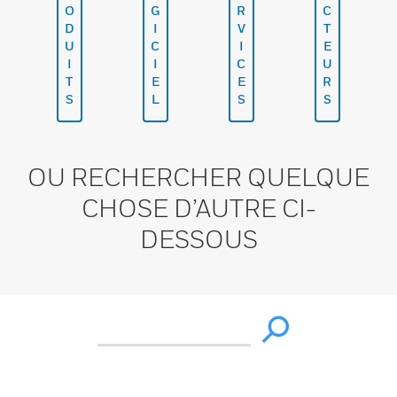
O
G
R
C
D
I
V
T
U
C
I
E
I
I
C
U
T
E
E
R
S
L
S
S
OU RECHERCHER QUELQUE
CHOSE D’AUTRE CI-
DESSOUS