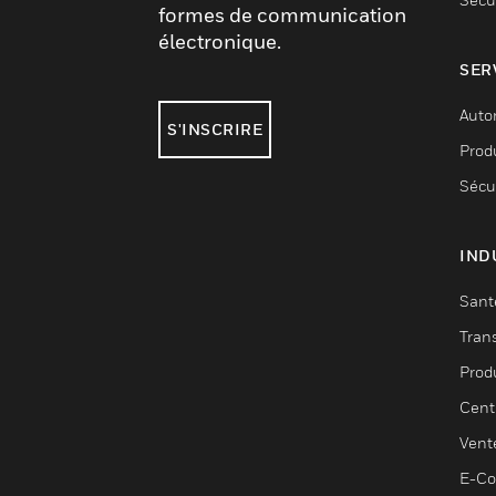
formes de communication
électronique.
SER
Auto
S'INSCRIRE
Produ
Sécu
IND
Sant
Tran
Prod
Cent
Vent
E-C