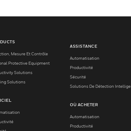
DUCTS
ASSISTANCE
ction, Mesure Et Contrôle
Automatisation
onal Protective Equipment
Productivité
ctivity Solutions
Sécurité
ing Solutions
Solutions De Détection Intellig
ICIEL
OÙ ACHETER
matisation
Automatisation
ctivité
Productivité
rité