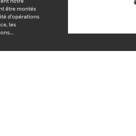
ent notre
nt être montés
été d'opérations
ce, les
ions
 est conçu pour