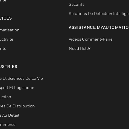
Sécurité
Solutions De Détection Intellig
VICES
ASSISTANCE MYAUTOMATI
matisation
ctivité
Videos Comment-Faire
rité
Need Help?
USTRIES
é Et Sciences De La Vie
sport Et Logistique
uction
res De Distribution
e Au Détail
ommerce