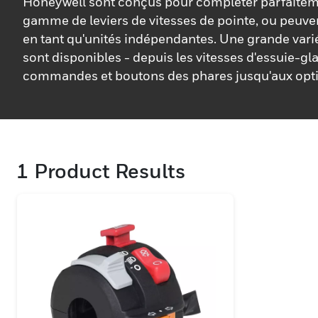
Honeywell sont conçus pour compléter parfaitem
gamme de leviers de vitesses de pointe, ou peuve
en tant qu'unités indépendantes. Une grande vari
sont disponibles - depuis les vitesses d'essuie-gla
commandes et boutons des phares jusqu'aux opt
d'annulation automatique. Et chaque mécanisme
résister aux environnements difficiles.
1
Product Results