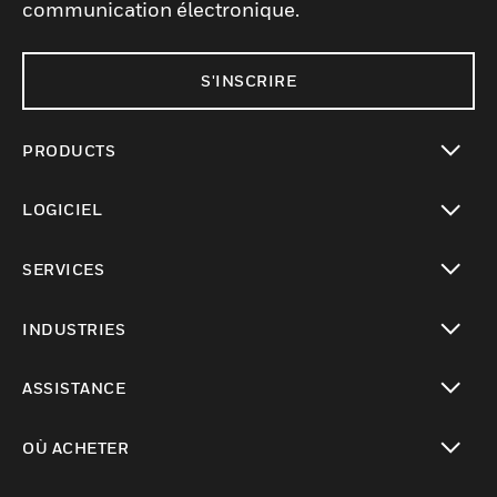
communication électronique.
S'INSCRIRE
PRODUCTS
toggle view
LOGICIEL
toggle view
SERVICES
toggle view
INDUSTRIES
toggle view
ASSISTANCE
toggle view
OÙ ACHETER
toggle view