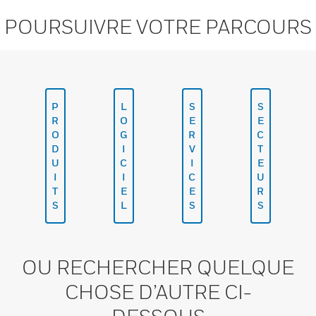
POURSUIVRE VOTRE PARCOURS
P
L
S
S
R
O
E
E
O
G
R
C
D
I
V
T
U
C
I
E
I
I
C
U
T
E
E
R
S
L
S
S
OU RECHERCHER QUELQUE
CHOSE D’AUTRE CI-