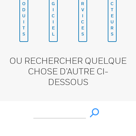
O
G
R
C
D
I
V
T
U
C
I
E
I
I
C
U
T
E
E
R
S
L
S
S
OU RECHERCHER QUELQUE
CHOSE D’AUTRE CI-
DESSOUS