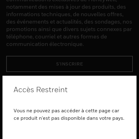
notamment des mises à jour des produits, des
informations techniques, de nouvelles offres,
des événements et actualités, des sondages, nos
promotions ainsi que divers sujets connexes par
téléphone, courriel et autres formes de
communication électronique.
S'INSCRIRE
PRODUCTS
Accès Restreint
toggle view
LOGICIEL
Vous ne pouvez pas accéder à cette page car
toggle view
SERVICES
ce produit n'est pas disponible dans votre pays.
toggle view
INDUSTRIES