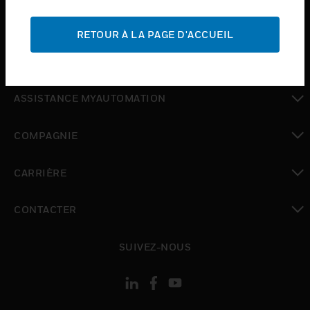
toggle view
ASSISTANCE
RETOUR À LA PAGE D'ACCUEIL
toggle view
OÙ ACHETER
toggle view
ASSISTANCE MYAUTOMATION
toggle view
COMPAGNIE
toggle view
CARRIÈRE
toggle view
CONTACTER
toggle view
SUIVEZ-NOUS