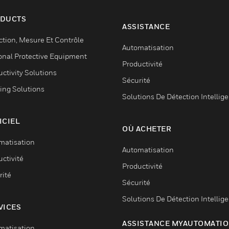
DUCTS
ASSISTANCE
ction, Mesure Et Contrôle
Automatisation
onal Protective Equipment
Productivité
ctivity Solutions
Sécurité
ing Solutions
Solutions De Détection Intellig
ICIEL
OÙ ACHETER
matisation
Automatisation
ctivité
Productivité
rité
Sécurité
Solutions De Détection Intellig
VICES
ASSISTANCE MYAUTOMATI
matisation