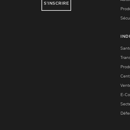
S'INSCRIRE
Produ
Sécu
IND
Sant
Tran
Prod
Cent
Vent
E-C
Sect
Défe