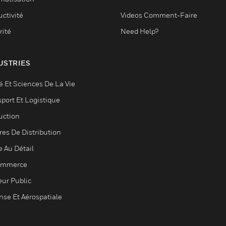
ctivité
Videos Comment-Faire
rité
Need Help?
USTRIES
é Et Sciences De La Vie
sport Et Logistique
uction
res De Distribution
e Au Détail
ommerce
eur Public
nse Et Aérospatiale